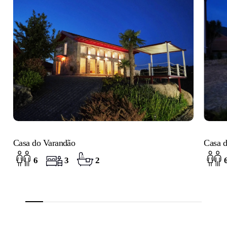
Casa do Varandão
Casa d
6
3
2