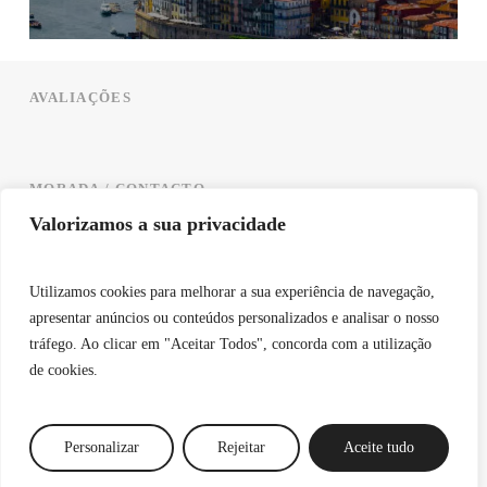
AVALIAÇÕES
MORADA / CONTACTO
Valorizamos a sua privacidade
Rua do Paço 343,
4795-522 – Santo Tirso Portugal
Utilizamos cookies para melhorar a sua experiência de navegação,
+351 912 209 246
apresentar anúncios ou conteúdos personalizados e analisar o nosso
tráfego. Ao clicar em "Aceitar Todos", concorda com a utilização
de cookies.
INFO
FAQ'S
Personalizar
Rejeitar
Aceite tudo
TOUR VIRTUAL